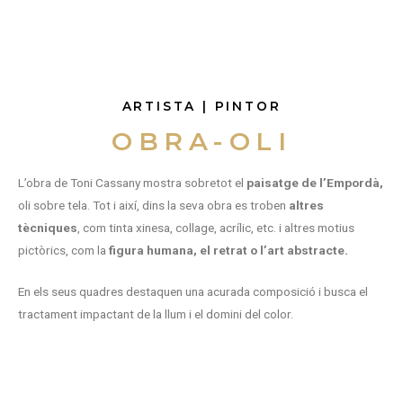
ARTISTA | PINTOR
OBRA-OLI
L’obra de Toni Cassany mostra sobretot el
paisatge de l’
Empordà,
oli sobre tela. Tot i així, dins la seva obra es troben
altres
tècniques
, com tinta xinesa, collage, acrílic, etc. i altres motius
pictòrics, com la
figura humana, el retrat o l’art abstracte.
En els seus quadres destaquen una acurada composició i busca el
tractament impactant de la llum i el domini del color.